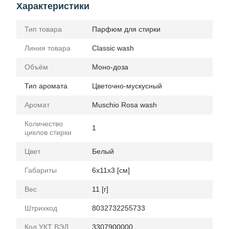
Характеристики
Тип товара
Парфюм для стирки
Линия товара
Classic wash
Объём
Моно-доза
Тип аромата
Цветочно-мускусный
Аромат
Muschio Rosa wash
Количество
1
циклов стирки
Цвет
Белый
Габариты
6x11x3 [см]
Вес
11 [г]
Штрихкод
8032732255733
Код УКТ ВЭД
3307900000