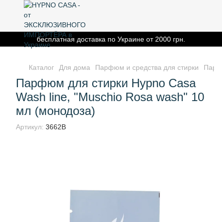
бесплатная доставка по Украине от 2000 грн.
Каталог
Для дома
Парфюм и средства для стирки
Парфю
Парфюм для стирки Hypno Casa
Wash line, "Muschio Rosa wash" 10
мл (монодоза)
Артикул:
3662B