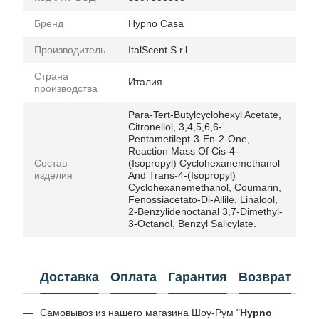
Бренд
Hypno Casa
Производитель
ItalScent S.r.l.
Страна
Италия
производства
Para-Tert-Butylcyclohexyl Acetate,
Citronellol, 3,4,5,6,6-
Pentametilept-3-En-2-One,
Reaction Mass Of Cis-4-
Состав
(Isopropyl) Cyclohexanemethanol
изделия
And Trans-4-(Isopropyl)
Cyclohexanemethanol, Coumarin,
Fenossiacetato-Di-Allile, Linalool,
2-Benzylidenoctanal 3,7-Dimethyl-
3-Octanol, Benzyl Salicylate.
Доставка
Оплата
Гарантия
Возврат
Самовывоз из нашего магазина Шоу-Рум "
Hypno