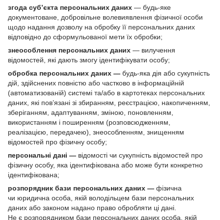
згода суб’єкта персональних даних
— будь-яке
документоване, добровільне волевиявлення фізичної особи
щодо надання дозволу на обробку її персональних даних
відповідно до сформульованої мети їх обробки;
знеособлення персональних даних
— вилучення
відомостей, які дають змогу ідентифікувати особу;
обробка персональних даних —
будь-яка дія або сукупність
дій, здійснених повністю або частково в інформаційній
(автоматизованій) системі та/або в картотеках персональних
даних, які пов’язані зі збиранням, реєстрацією, накопиченням,
зберіганням, адаптуванням, зміною, поновленням,
використанням і поширенням (розповсюдженням,
реалізацією, передачею), знеособленням, знищенням
відомостей про фізичну особу;
персональні дані —
відомості чи сукупність відомостей про
фізичну особу, яка ідентифікована або може бути конкретно
ідентифікована;
розпорядник бази персональних даних —
фізична
чи юридична особа, якій володільцем бази персональних
даних або законом надано право обробляти ці дані.
Не є розпорядником бази персональних даних особа, якій