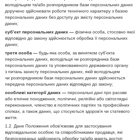
володільцем та/або розпорядником бази персональних даних
доручено здійснювати роботи технічного характеру з базою
персональних даних без доступу до змісту персональних
даних;
суб’єкт персональних даних —
фізична особа, стосовно якої
відповідно до закону здійснюється обробка її персональних
даних;
третя особа —
будь-яка особа, за винятком суб’єкта
персональних даних, володільця чи розпорядника бази
персональних даних та уповноваженого державного органу
з питань захисту персональних даних, якій володільцем
чи розпорядником бази персональних даних здійснюється
передача персональних даних відповідно до закону;
особливі категорії даних —
персональні дані про расове
або етнічне походження, політичні, релігійні або світоглядні
переконання, членство в політичних партіях та професійних
спілках, а також даних, що стосуються здоров’я чи статевого
життя.
1.2. Дане Положення обов’язкове для застосування
відповідальною особою та співробітниками продавця, які
безпосередньо здійснюють обробку та/або мають доступ