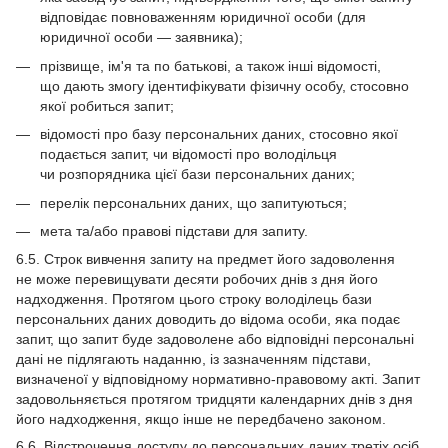
відповідає повноваженням юридичної особи (для
юридичної особи — заявника);
прізвище, ім'я та по батькові, а також інші відомості,
що дають змогу ідентифікувати фізичну особу, стосовно
якої робиться запит;
відомості про базу персональних даних, стосовно якої
подається запит, чи відомості про володільця
чи розпорядника цієї бази персональних даних;
перелік персональних даних, що запитуються;
мета та/або правові підстави для запиту.
6.5. Строк вивчення запиту на предмет його задоволення
не може перевищувати десяти робочих днів з дня його
надходження. Протягом цього строку володілець бази
персональних даних доводить до відома особи, яка подає
запит, що запит буде задоволене або відповідні персональні
дані не підлягають наданню, із зазначенням підстави,
визначеної у відповідному нормативно-правовому акті. Запит
задовольняється протягом тридцяти календарних днів з дня
його надходження, якщо інше не передбачено законом.
6.6. Відстрочення доступу до персональних даних третіх осіб