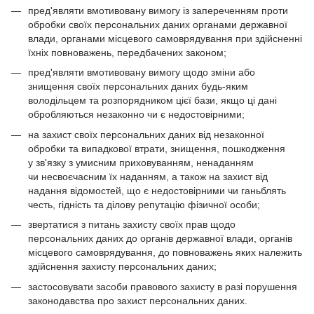
пред'являти вмотивовану вимогу із запереченням проти
обробки своїх персональних даних органами державної
влади, органами місцевого самоврядування при здійсненні
їхніх повноважень, передбачених законом;
пред'являти вмотивовану вимогу щодо зміни або
знищення своїх персональних даних будь-яким
володільцем та розпорядником цієї бази, якщо ці дані
обробляються незаконно чи є недостовірними;
на захист своїх персональних даних від незаконної
обробки та випадкової втрати, знищення, пошкодження
у зв'язку з умисним приховуванням, ненаданням
чи несвоєчасним їх наданням, а також на захист від
надання відомостей, що є недостовірними чи ганьблять
честь, гідність та ділову репутацію фізичної особи;
звертатися з питань захисту своїх прав щодо
персональних даних до органів державної влади, органів
місцевого самоврядування, до повноважень яких належить
здійснення захисту персональних даних;
застосовувати засоби правового захисту в разі порушення
законодавства про захист персональних даних.