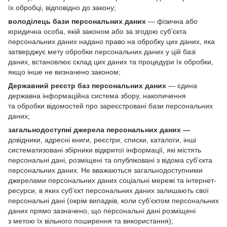
їх обробці, відповідно до закону;
володілець бази персональних даних
— фізична або
юридична особа, якій законом або за згодою суб’єкта
персональних даних надано право на обробку цих даних, яка
затверджує мету обробки персональних даних у цій базі
даних, встановлює склад цих даних та процедури їх обробки,
якщо інше не визначено законом;
Державний реєстр баз персональних даних
— єдина
державна інформаційна система збору, накопичення
та обробки відомостей про зареєстровані бази персональних
даних;
загальнодоступні джерела персональних даних —
довідники, адресні книги, реєстри, списки, каталоги, інші
систематизовані збірники відкритої інформації, які містять
персональні дані, розміщені та опубліковані з відома суб’єкта
персональних даних. Не вважаються загальнодоступними
джерелами персональних даних соціальні мережі та інтернет-
ресурси, в яких суб’єкт персональних даних залишають свої
персональні дані (окрім випадків, коли суб’єктом персональних
даних прямо зазначено, що персональні дані розміщені
з метою їх вільного поширення та використання);