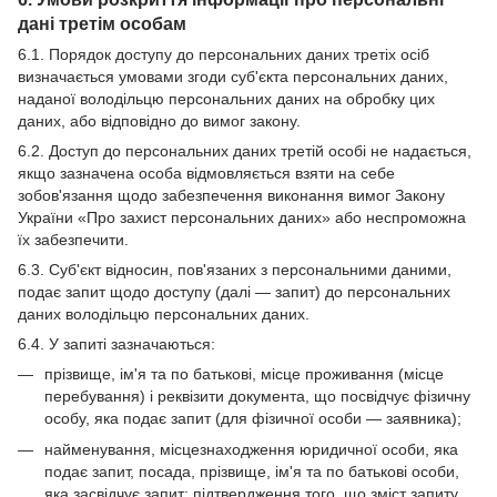
дані третім особам
6.1. Порядок доступу до персональних даних третіх осіб
визначається умовами згоди суб'єкта персональних даних,
наданої володільцю персональних даних на обробку цих
даних, або відповідно до вимог закону.
6.2. Доступ до персональних даних третій особі не надається,
якщо зазначена особа відмовляється взяти на себе
зобов'язання щодо забезпечення виконання вимог Закону
України «Про захист персональних даних» або неспроможна
їх забезпечити.
6.3. Суб'єкт відносин, пов'язаних з персональними даними,
подає запит щодо доступу (далі — запит) до персональних
даних володільцю персональних даних.
6.4. У запиті зазначаються:
прізвище, ім'я та по батькові, місце проживання (місце
перебування) і реквізити документа, що посвідчує фізичну
особу, яка подає запит (для фізичної особи — заявника);
найменування, місцезнаходження юридичної особи, яка
подає запит, посада, прізвище, ім'я та по батькові особи,
яка засвідчує запит; підтвердження того, що зміст запиту