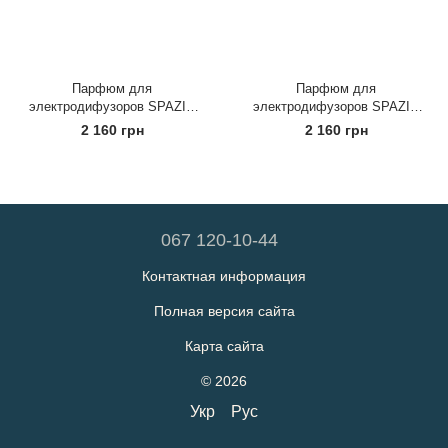
Парфюм для
Парфюм для
электродифузоров SPAZIO
электродифузоров SPAZIO
Pepe Nero, 100мл
Cuoio&Sandalo, 100мл
2 160 грн
2 160 грн
067 120-10-44
Контактная информация
Полная версия сайта
Карта сайта
© 2026
Укр
Рус