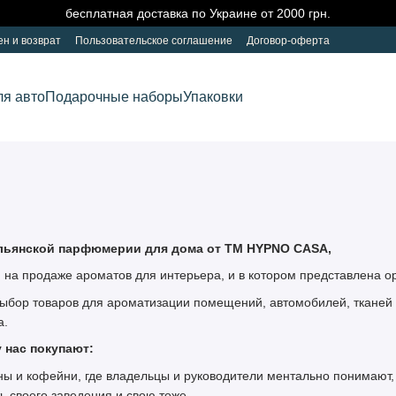
бесплатная доставка по Украине от 2000 грн.
н и возврат
Пользовательское соглашение
Договор-оферта
ля авто
Подарочные наборы
Упаковки
льянской парфюмерии для дома от ТМ HYPNO CASA,
 на продаже ароматов для интерьера, и в котором представлена о
бор товаров для ароматизации помещений, автомобилей, тканей (во
а.
 нас покупают:
аны и кофейни, где владельцы и руководители ментально понимают
ь своего заведения и свою тоже.