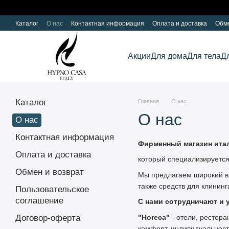
Перейти к основному контенту
Каталог
О нас
Контактная информация
Оплата и доставка
Обме
Акции
Для дома
Для тела
Д
Каталог
Главная
О нас
О нас
О нас
Контактная информация
Фирменный магазин ита
Оплата и доставка
который специализируется
Обмен и возврат
Мы предлагаем широкий вы
также средств для клининг
Пользовательское
соглашение
С нами сотрудничают и у
"Horeca"
- отели, рестор
Договор-оферта
комфорт, индивидуальност