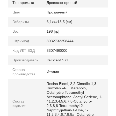
Тип аромата
Древесно-пряный
Цвет
Прозрачный
Габариты
6,1x4x13,5 [см]
Вес
198 [гр]
Штрихкод
8032732258444
Код УКТ ВЭД
3307490000
Производитель
ItalScent S.r.l.
Страна
Италия
производства
Resina Elemi, 2,2-Dimetile-1,3-
Dioxolan -4-IL Metanolo,
Octahydro Tetramethyl
Acetonaphtone, Acetyl Cedene, 1-
Состав
41,2,3,4,5,6,7,8-Octahydro-
изделия
2,3,8,8-Tetra methyl-2-
Naphthyljethan-1-One, 1-
11,2,3,4,6,7,8,8a- Octahydro-