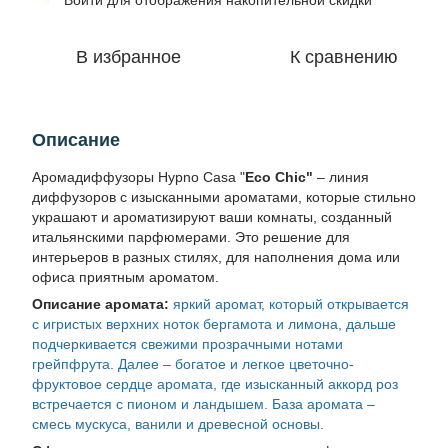
Войти
для отображения накопительной скидки
В избранное
К сравнению
Описание
Аромадиффузоры Hypno Casa "
Eco Chic"
– линия
диффузоров с изысканными ароматами, которые стильно
украшают и ароматизируют ваши комнаты, созданный
итальянскими парфюмерами. Это решение для
интерьеров в разных стилях, для наполнения дома или
офиса приятным ароматом.
Описание аромата:
яркий аромат, который открывается
с игристых верхних ноток бергамота и лимона, дальше
подчеркивается свежими прозрачными нотами
грейпфрута. Далее – богатое и легкое цветочно-
фруктовое сердце аромата, где изысканный аккорд роз
встречается с пионом и ландышем. База аромата –
смесь мускуса, ванили и древесной основы.