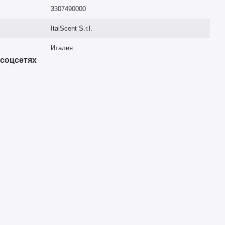
3307490000
ItalScent S.r.l.
Италия
 соцсетях