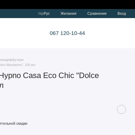
Сравнение
Укр
Рус
Желания
Вход
067 120-10-44
омадиффузори
ce Mandarino", 100 мл
ypno Casa Eco Chic "Dolce
л
тельной скидки