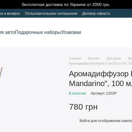
бесплатная доставка по Украине от 2000 грн.
н и возврат
Пользовательское соглашение
Договор-оферта
ля авто
Подарочные наборы
Упаковки
Главная
Каталог
Для дома
Ар
Аромадиффузор Hypno Casa Eco Chic "Dol
Аромадиффузор H
Mandarino", 100 м
В наличии
Артикул: 2202P
780 грн
Войти
для отображения накопи
%