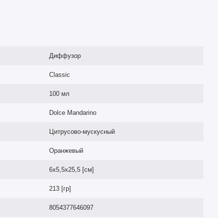
Диффузор
Classic
100 мл
Dolce Mandarino
Цитрусово-мускусный
Оранжевый
6x5,5x25,5 [см]
213 [гр]
8054377646097