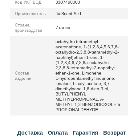
Код УКТ ВЭД
3307490000
Производитель
ItalScent S.r.l.
Страна
Италия
производства
octahydro tetramethyl
acetonaftone, 1-(1,2,3,4,5,6,7,8-
octahydro-2,3,8,8-tetraméthyl-2-
naphthyl)ethan-1-one, 1-
(1,2,3,4,6,7,8,8a-octahydro-
2,3,8,8-tetramethyl-2-naphthyl
Состав
ethan-1-one, Limonene,
изделия
Dihydropentamethyl indanone,
Linalool, Linalyl acetate, 3,7-
dimethylnona-1,6-dien-3-ol,
BUTYLPHENYL
METHYLPROPIONAL, A-
METHYL-1,3-BENZODIOXOLE-5-
PROPIONALDEHYDE
Доставка
Оплата
Гарантия
Возврат