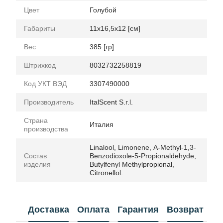
Цвет
Голубой
Габариты
11x16,5x12 [см]
Вес
385 [гр]
Штрихкод
8032732258819
Код УКТ ВЭД
3307490000
Производитель
ItalScent S.r.l.
Страна
Италия
производства
Linalool, Limonene, Α-Methyl-1,3-
Состав
Benzodioxole-5-Propionaldehyde,
изделия
Butylfenyl Methylpropional,
Citronellol.
Доставка
Оплата
Гарантия
Возврат