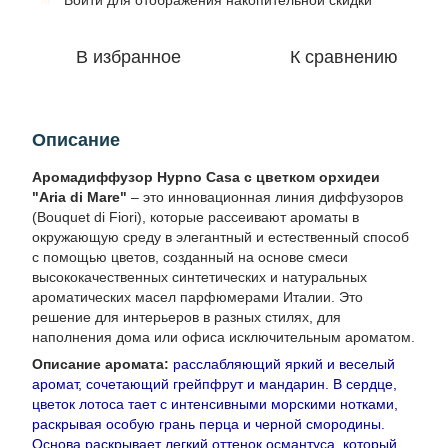
Войти
для отображения накопительной скидки
В избранное
К сравнению
Описание
Аромадиффузор Hypno Casa с цветком орхидеи
"Aria di Mare"
– это инновационная линия диффузоров
(Bouquet di Fiori), которые рассеивают ароматы в
окружающую среду в элегантный и естественный способ
с помощью цветов, созданный на основе смеси
высококачественных синтетических и натуральных
ароматических масел парфюмерами Италии. Это
решение для интерьеров в разных стилях, для
наполнения дома или офиса исключительным ароматом.
Описание аромата:
расслабляющий яркий и веселый
аромат, сочетающий грейпфрут и мандарин. В сердце,
цветок лотоса тает с интенсивными морскими нотками,
раскрывая особую грань перца и черной смородины.
Основа раскрывает легкий оттенок османтуса, который