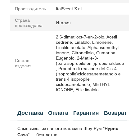
Производитель
ItalScent S.r.l.
Страна
Италия
производства
2,6-dimetiloct-7-en-2-olo, Acetil
cedrene, Linalolo, Limonene,
Linalile acetato, Alpha isomethyl
ionone, Citronellolo, Cumarina,
Eugenolo, 2-Metile-3-
Состав
(paraisopropilefenil)propionaldeide
изделия
, Prodotto di reazione del Cis-4-
(isopropile)cicloesanemetanolo e
trans 4 isopropile
cicloesametanolo, METHYL
IONONE, Etile linalolo.
Доставка
Оплата
Гарантия
Возврат
Самовывоз из нашего магазина Шоу-Рум "
Hypno
Casa
" — безплатно.