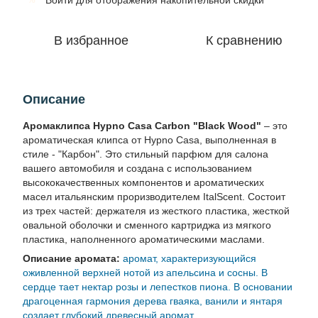
Войти
для отображения накопительной скидки
В избранное
К сравнению
Описание
Аромаклипса Hypno Casa Carbon "Black Wood"
– это
ароматическая клипса от Hypno Casa, выполненная в
стиле - "Карбон". Это стильный парфюм для салона
вашего автомобиля и создана с использованием
высококачественных компонентов и ароматических
масел итальянским проризводителем ItalScent. Состоит
из трех частей: держателя из жесткого пластика, жесткой
овальной оболочки и сменного картриджа из мягкого
пластика, наполненного ароматическими маслами.
Описание аромата:
аромат, характеризующийся
оживленной верхней нотой из апельсина и сосны. В
сердце тает нектар розы и лепестков пиона. В основании
драгоценная гармония дерева гваяка, ванили и янтаря
создает глубокий древесный аромат.