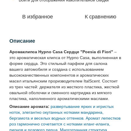
Войти
для отображения накопительной скидки
В избранное
К сравнению
Описание
Аромаклипса Hypno Casa Сердце "Poesia di Fiori"
–
это ароматическая клипса от Hypno Casa, выполненная в
форме сердца. Это стильный парфюм для салона
вашего автомобиля и создана с использованием
высококачественных компонентов и ароматических
масел итальянским проризводителем ItalScent. Состоит
из трех частей: держателя из жесткого пластика, жесткой
овальной оболочки и сменного картриджа из мягкого
пластика, наполненного ароматическими маслами.
Описание аромата:
развертывание ярких и игристых
ноток, элегантно окутанных нотками мандарина,
бергамота и веселых водных оттенков. Аромат лепестков
роз гармонично сочетается с нотками иланг-иланга,
пионов и розового перца. Многогранная структура