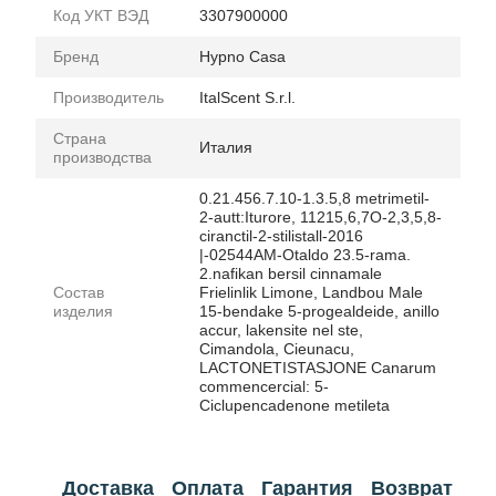
Код УКТ ВЭД
3307900000
Бренд
Hypno Casa
Производитель
ItalScent S.r.l.
Страна
Италия
производства
0.21.456.7.10-1.3.5,8 metrimetil-
2-autt:Iturore, 11215,6,7O-2,3,5,8-
ciranctil-2-stilistall-2016
|-02544AM-Otaldo 23.5-rama.
2.nafikan bersil cinnamale
Состав
Frielinlik Limone, Landbou Male
изделия
15-bendake 5-progealdeide, anillo
accur, lakensite nel ste,
Cimandola, Cieunacu,
LACTONETISTASJONE Canarum
commencercial: 5-
Ciclupencadenone metileta
Доставка
Оплата
Гарантия
Возврат