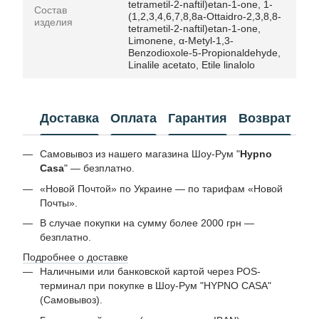
tetrametil-2-naftil)etan-1-one, 1-
Состав
(1,2,3,4,6,7,8,8a-Ottaidro-2,3,8,8-
изделия
tetrametil-2-naftil)etan-1-one,
Limonene, α-Metyl-1,3-
Benzodioxole-5-Propionaldehyde,
Linalile acetato, Etile linalolo
Доставка
Оплата
Гарантия
Возврат
Самовывоз из нашего магазина Шоу-Рум "
Hypno
Casa
" — безплатно.
«Новой Почтой» по Украине — по тарифам «Новой
Почты».
В случае покупки на сумму более 2000 грн —
безплатно.
Подробнее о доставке
Наличными или банковской картой через POS-
терминал при покупке в Шоу-Рум "HYPNO CASA"
(Самовывоз).