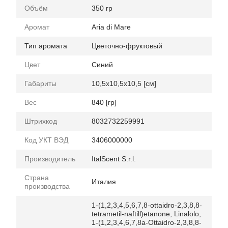
Объём
350 гр
Аромат
Aria di Mare
Тип аромата
Цветочно-фруктовый
Цвет
Синий
Габариты
10,5x10,5x10,5 [см]
Вес
840 [гр]
Штрихкод
8032732259991
Код УКТ ВЭД
3406000000
Производитель
ItalScent S.r.l.
Страна
Италия
производства
1-(1,2,3,4,5,6,7,8-ottaidro-2,3,8,8-
tetrametil-naftill)etanone, Linalolo,
1-(1,2,3,4,6,7,8a-Ottaidro-2,3,8,8-