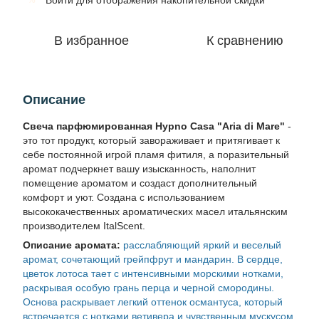
Войти
для отображения накопительной скидки
В избранное
К сравнению
Описание
Свеча парфюмированная Hypno Casa "Aria di Mare"
-
это тот продукт, который завораживает и притягивает к
себе постоянной игрой пламя фитиля, а поразительный
аромат подчеркнет вашу изысканность, наполнит
помещение ароматом и создаст дополнительный
комфорт и уют. Создана с использованием
высококачественных ароматических масел итальянским
производителем ItalScent.
Описание аромата:
расслабляющий яркий и веселый
аромат, сочетающий грейпфрут и мандарин. В сердце,
цветок лотоса тает с интенсивными морскими нотками,
раскрывая особую грань перца и черной смородины.
Основа раскрывает легкий оттенок османтуса, который
встречается с нотками ветивeра и чувственным мускусом.