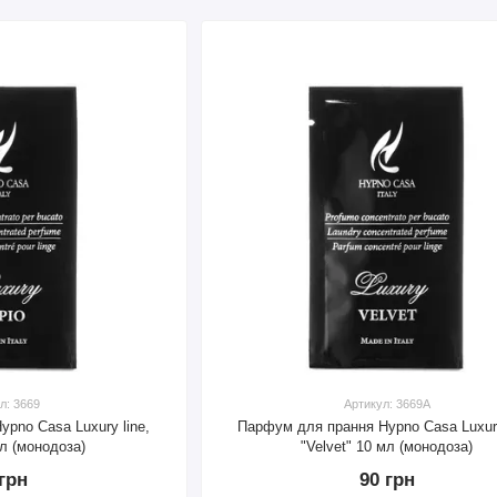
л: 3669
Артикул: 3669A
pno Casa Luxury line,
Парфум для прання Hypno Casa Luxury
мл (монодоза)
"Velvet" 10 мл (монодоза)
 грн
90 грн