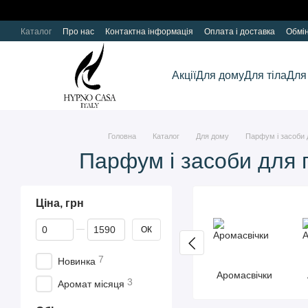
Перейти до основного контенту
Каталог
Про нас
Контактна інформація
Оплата і доставка
Обмі
Акції
Для дому
Для тіла
Для
Головна
Каталог
Для дому
Парфум і засоби 
Парфум і засоби для 
Ціна, грн
Від Ціна, грн
До Ціна, грн
ОК
7
Новинка
Аромасвічки
3
Аромат місяця