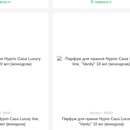
вності
В наявності
л: 3669C
Артикул: 3669D
pno Casa Luxury line,
Парфум для прання Hypno Casa Luxury
 мл (монодоза)
"Vanity" 10 мл (монодоза)