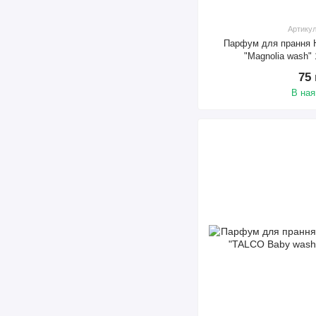
Артику
Парфум для прання H
"Magnolia wash"
75
В ная