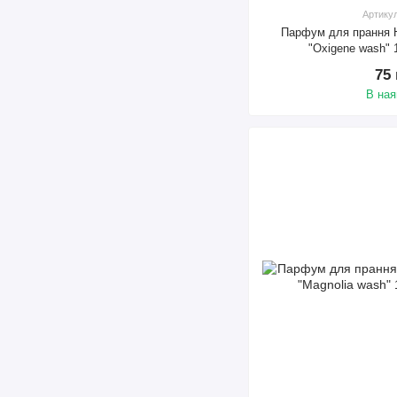
Артику
Парфум для прання H
"Oxigene wash" 
75
В ная