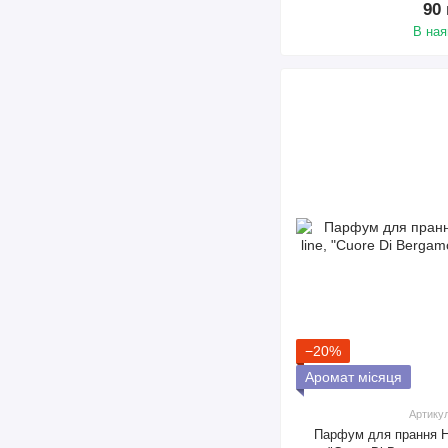
90
В ная
−20%
Аромат місяця
Артику
Парфум для прання Hy