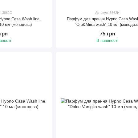
л: 3662G
Артикул: 3662H
ypno Casa Wash line,
Парфум для прання Hypno Casa Wash 
 10 мл (монодоза)
"Oro&Mirra wash" 10 мл (монодоз
 грн
75 грн
вності
В наявності