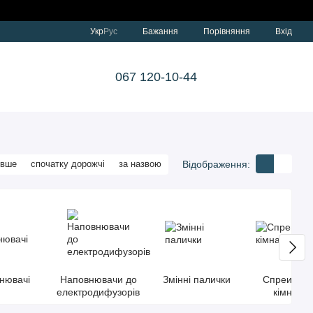
Порівняння
Укр
Рус
Бажання
Вхід
067 120-10-44
Відображення:
евше
спочатку дорожчі
за назвою
нювачі
Наповнювачи до
Змінні палички
Спреи для
електродифузорів
кімнат