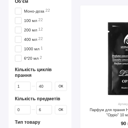
Обʼєм
22
Моно-доза
22
100 мл
12
200 мл
22
400 мл
1
1000 мл
2
6*20 мл
Кількість циклів
прання
Від Кількість циклів прання
До Кількість циклів прання
ОК
Кількість предметів
Артику
Від Кількість предметів
До Кількість предметів
Парфум для прання Hy
ОК
"Oppio" 10 
Тип товару
90