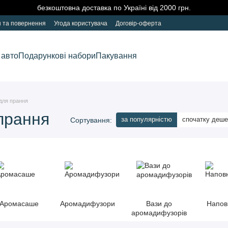
безкоштовна доставка по Україні від 2000 грн.
н та повернення
Угода користувача
Договір-оферта
 авто
Подарункові набори
Пакування
для прання
прання
за популярністю
спочатку деш
Сортування:
Аромасаше
Аромадифузори
Вази до
Напов
аромадифузорів