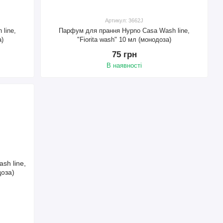
Артикул: 3662J
line,
Парфум для прання Hypno Casa Wash line,
а)
"Fiorita wash" 10 мл (монодоза)
75 грн
В наявності