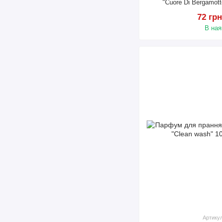
"Cuore Di Bergamot
72 грн
В ная
Артику