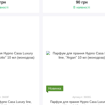
 грн
90 грн
вності
В наявності
Новинка
л: 3669F
Артикул: 3669G
pno Casa Luxury line,
Парфум для прання Hypno Casa Luxury