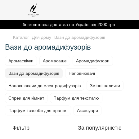
безкоштовна доставка по Україні від 2000 грн.
Каталог
Для дому
Вази до аромадифузорів
Вази до аромадифузорів
Аромасвічки
Аромасаше
Аромадифузори
Вази до аромадифузорів
Наповнювачі
Наповнювачи до електродифузорів
Змінні палички
Спреи для кімнат
Парфум для текстилю
Парфум і засоби для прання
Аксесуари
Фільтр
За популярністю