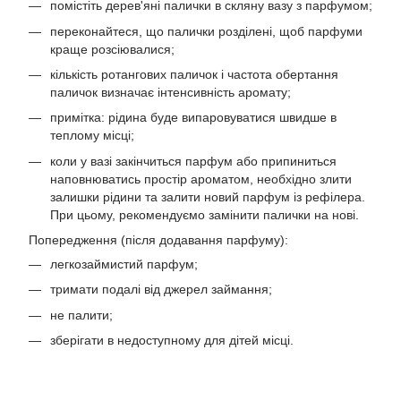
помістіть дерев'яні палички в скляну вазу з парфумом;
переконайтеся, що палички розділені, щоб парфуми
краще розсіювалися;
кількість ротангових паличок і частота обертання
паличок визначає інтенсивність аромату;
примітка: рідина буде випаровуватися швидше в
теплому місці;
коли у вазі закінчиться парфум або припиниться
наповнюватись простір ароматом, необхідно злити
залишки рідини та залити новий парфум із рефілера.
При цьому, рекомендуємо замінити палички на нові.
Попередження (після додавання парфуму):
легкозаймистий парфум;
тримати подалі від джерел займання;
не палити;
зберігати в недоступному для дітей місці.