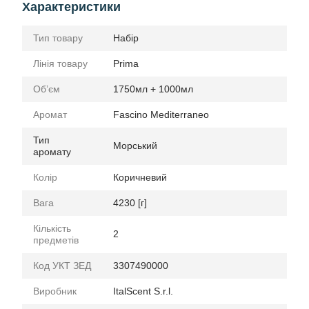
Характеристики
Тип товару
Набір
Лінія товару
Prima
Обʼєм
1750мл + 1000мл
Аромат
Fascino Mediterraneo
Тип
Морський
аромату
Колір
Коричневий
Вага
4230 [г]
Кількість
2
предметів
Код УКТ ЗЕД
3307490000
Виробник
ItalScent S.r.l.