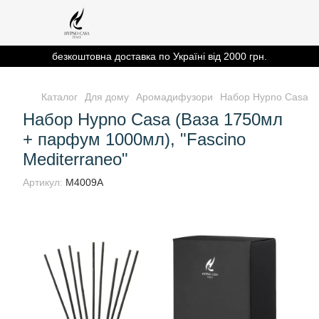
безкоштовна доставка по Україні від 2000 грн.
Каталог
Для дому
Аромадифузори
Набор Hypno Casa (В
Набор Hypno Casa (Ваза 1750мл
+ парфум 1000мл), "Fascino
Mediterraneo"
Артикул:
M4009A