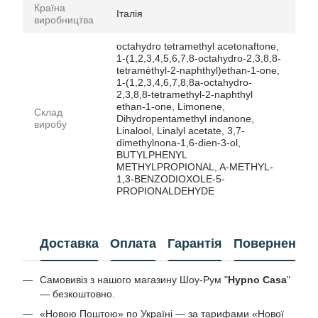
Країна
Італія
виробництва
octahydro tetramethyl acetonaftone,
1-(1,2,3,4,5,6,7,8-octahydro-2,3,8,8-
tetraméthyl-2-naphthyl)ethan-1-one,
1-(1,2,3,4,6,7,8,8a-octahydro-
2,3,8,8-tetramethyl-2-naphthyl
ethan-1-one, Limonene,
Склад
Dihydropentamethyl indanone,
виробу
Linalool, Linalyl acetate, 3,7-
dimethylnona-1,6-dien-3-ol,
BUTYLPHENYL
METHYLPROPIONAL, A-METHYL-
1,3-BENZODIOXOLE-5-
PROPIONALDEHYDE
Доставка
Оплата
Гарантія
Повернення
Самовивіз з нашого магазину Шоу-Рум "
Hypno Casa
"
— безкоштовно.
«Новою Поштою» по Україні — за тарифами «Нової