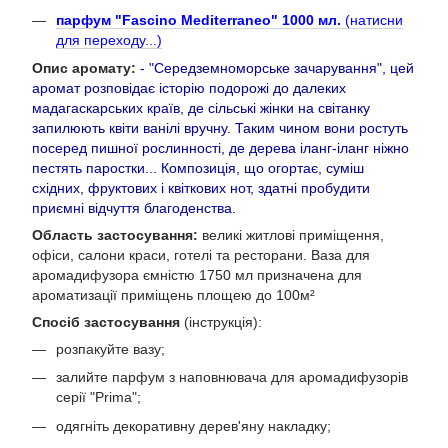
парфум "Fascino Mediterraneo" 1000 мл.
(натисни
для переходу...)
Опис аромату:
- "Середземноморське зачарування", цей
аромат розповідає історію подорожі до далеких
мадагаскарських країв, де сільські жінки на світанку
запилюють квіти ванілі вручну. Таким чином вони ростуть
посеред пишної рослинності, де дерева іланг-іланг ніжно
пестять паростки... Композиція, що огортає, суміш
східних, фруктових і квіткових нот, здатні пробудити
приємні відчуття благоденства.
Область застосування:
великі житлові приміщення,
офіси, салони краси, готелі та ресторани. Ваза для
аромадифузора ємністю 1750 мл призначена для
ароматизації приміщень площею до 100м²
Спосіб застосування
(інструкція):
розпакуйте вазу;
залийте парфум з наповнювача для аромадифузорів
серії "Prima";
одягніть декоративну дерев'яну накладку;