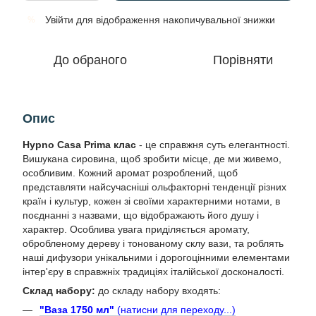
Увійти
для відображення накопичувальної знижки
%
До обраного
Порівняти
Опис
Hypno Casa Prima клас
- це справжня суть елегантності.
Вишукана сировина, щоб зробити місце, де ми живемо,
особливим. Кожний аромат розроблений, щоб
представляти найсучасніші ольфакторні тенденції різних
країн і культур, кожен зі своїми характерними нотами, в
поєднанні з назвами, що відображають його душу і
характер. Особлива увага приділяється аромату,
обробленому дереву і тонованому склу вази, та роблять
наші дифузори унікальними і дорогоцінними елементами
інтер'єру в справжніх традиціях італійської досконалості.
Склад набору:
до складу набору входять:
"Ваза 1750 мл"
(натисни для переходу...)