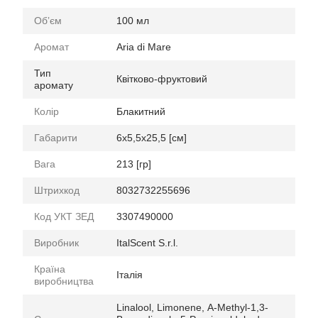
Обʼєм
100 мл
Аромат
Aria di Mare
Тип
Квітково-фруктовий
аромату
Колір
Блакитний
Габарити
6x5,5x25,5 [см]
Вага
213 [гр]
Штрихкод
8032732255696
Код УКТ ЗЕД
3307490000
Виробник
ItalScent S.r.l.
Країна
Італія
виробництва
Linalool, Limonene, Α-Methyl-1,3-