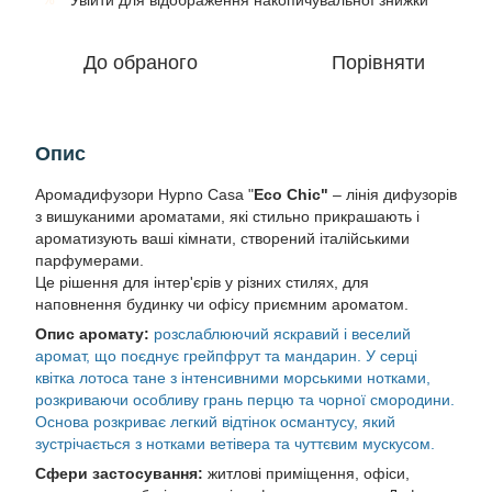
Увійти
для відображення накопичувальної знижки
До обраного
Порівняти
Опис
Аромадифузори Hypno Casa "
Eco Chic"
– лінія дифузорів
з вишуканими ароматами, які стильно прикрашають і
ароматизують ваші кімнати, створений італійськими
парфумерами.
Це рішення для інтер'єрів у різних стилях, для
наповнення будинку чи офісу приємним ароматом.
Опис аромату:
розслаблюючий яскравий і веселий
аромат, що поєднує грейпфрут та мандарин. У серці
квітка лотоса тане з інтенсивними морськими нотками,
розкриваючи особливу грань перцю та чорної смородини.
Основа розкриває легкий відтінок османтусу, який
зустрічається з нотками ветівера та чуттєвим мускусом.
Сфери застосування:
житлові приміщення, офіси,