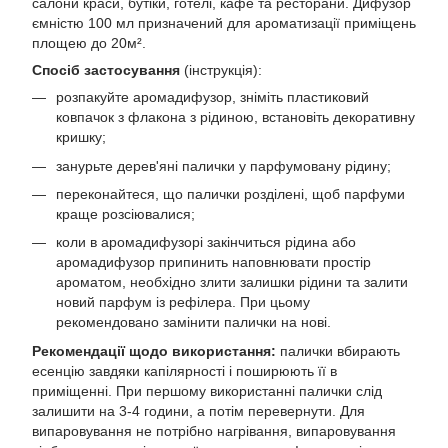
салони краси, бутіки, готелі, кафе та ресторани. Дифузор
ємністю 100 мл призначений для ароматизації приміщень
площею до 20м².
Спосіб застосування
(інструкція):
розпакуйте аромадифузор, зніміть пластиковий
ковпачок з флакона з рідиною, встановіть декоративну
кришку;
занурьте дерев'яні палички у парфумовану рідину;
переконайтеся, що палички розділені, щоб парфуми
краще розсіювалися;
коли в аромадифузорі закінчиться рідина або
аромадифузор припинить наповнювати простір
ароматом, необхідно злити залишки рідини та залити
новий парфум із рефілера. При цьому
рекомендовано замінити палички на нові.
Рекомендації щодо використання:
палички вбирають
есенцію завдяки капілярності і поширюють її в
приміщенні. При першому використанні палички слід
залишити на 3-4 години, а потім перевернути. Для
випаровування не потрібно нагрівання, випаровування