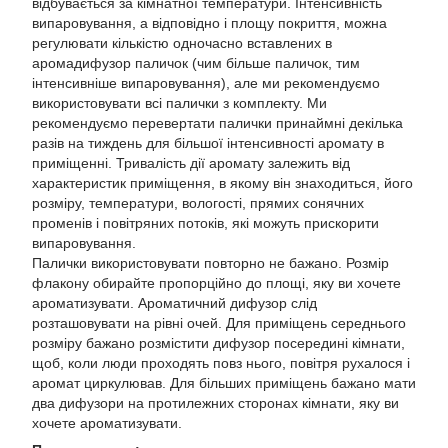
відбувається за кімнатної температури. Інтенсивність
випаровування, а відповідно і площу покриття, можна
регулювати кількістю одночасно вставлених в
аромадифузор паличок (чим більше паличок, тим
інтенсивніше випаровування), але ми рекомендуємо
використовувати всі палички з комплекту. Ми
рекомендуємо перевертати палички принаймні декілька
разів на тиждень для більшої інтенсивності аромату в
приміщенні. Тривалість дії аромату залежить від
характеристик приміщення, в якому він знаходиться, його
розміру, температури, вологості, прямих сонячних
променів і повітряних потоків, які можуть прискорити
випаровування.
Палички використовувати повторно не бажано. Розмір
флакону обирайте пропорційно до площі, яку ви хочете
ароматизувати. Ароматичний дифузор слід
розташовувати на рівні очей. Для приміщень середнього
розміру бажано розмістити дифузор посередині кімнати,
щоб, коли люди проходять повз нього, повітря рухалося і
аромат циркулював. Для більших приміщень бажано мати
два дифузори на протилежних сторонах кімнати, яку ви
хочете ароматизувати.