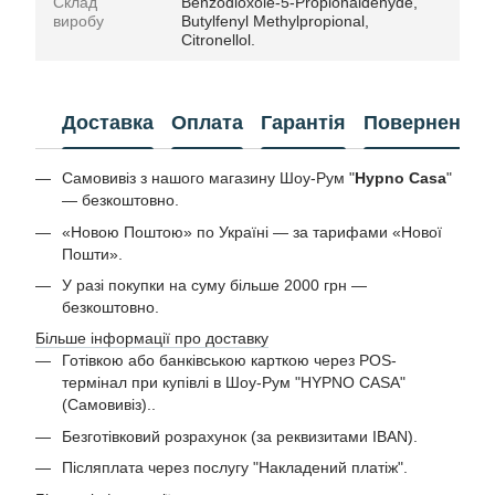
Склад
Benzodioxole-5-Propionaldehyde,
виробу
Butylfenyl Methylpropional,
Citronellol.
Доставка
Оплата
Гарантія
Повернення
Самовивіз з нашого магазину Шоу-Рум "
Hypno Casa
"
— безкоштовно.
«Новою Поштою» по Україні — за тарифами «Нової
Пошти».
У разі покупки на суму більше 2000 грн —
безкоштовно.
Більше інформації про доставку
Готівкою або банківською карткою через POS-
термінал при купівлі в Шоу-Рум "HYPNO CASA"
(Самовивіз)..
Безготівковий розрахунок (за реквизитами IBAN).
Післяплата через послугу "Накладений платіж".