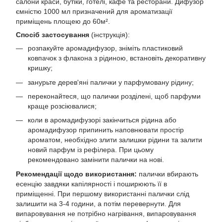
салони краси, бутіки, готелі, кафе та ресторани. Дифузор
ємністю 1000 мл призначений для ароматизації
приміщень площею до 60м².
Спосіб застосування
(інструкція):
розпакуйте аромадифузор, зніміть пластиковий
ковпачок з флакона з рідиною, встановіть декоративну
кришку;
занурьте дерев'яні палички у парфумовану рідину;
переконайтеся, що палички розділені, щоб парфуми
краще розсіювалися;
коли в аромадифузорі закінчиться рідина або
аромадифузор припинить наповнювати простір
ароматом, необхідно злити залишки рідини та залити
новий парфум із рефілера. При цьому
рекомендовано замінити палички на нові.
Рекомендації щодо використання:
палички вбирають
есенцію завдяки капілярності і поширюють її в
приміщенні. При першому використанні палички слід
залишити на 3-4 години, а потім перевернути. Для
випаровування не потрібно нагрівання, випаровування