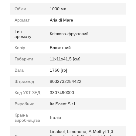
Обʼєм
1000 мл
Аромат
Aria di Mare
Тип
Квітково-фруктовий
аромату
Колір
Блакитний
Габарити
11x11x41,5 [см]
Вага
1760 [гр]
Штрихкод
8032732254422
Код УКТ ЗЕД
3307490000
Виробник
ItalScent S.r.l.
Країна
Італія
виробництва
Linalool, Limonene, Α-Methyl-1,3-