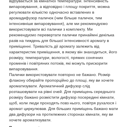
відбувається за кімнатної температури. Інтенсивність
випаровування, а відповідно і площу покриття, можна
регулювати кількістю одночасно вставлених в
аромадифузор паличок (чим більше паличок, тим
інтенсивніше випаровування), але ми рекомендуємо
використовувати всі палички з комплекту. Ми
рекомендуємо перевертати палички принаймні декілька
разів на тиждень для більшої інтенсивності аромату в
приміщенні. Тривалість дії аромату залежить від
характеристик приміщення, в якому він знаходиться, його
розміру, температури, вологості, прямих сонячних
променів і повітряних потоків, які можуть прискорити
випаровування.
Палички використовувати повторно не бажано. Розмір
флакону обирайте пропорційно до площі, яку ви хочете
ароматизувати. Ароматичний дифузор слід
розташовувати на рівні очей. Для приміщень середнього
розміру бажано розмістити дифузор посередині кімнати,
щоб, коли люди проходять повз нього, повітря рухалося і
аромат циркулював. Для більших приміщень бажано мати
два дифузори на протилежних сторонах кімнати, яку ви
хочете ароматизувати.