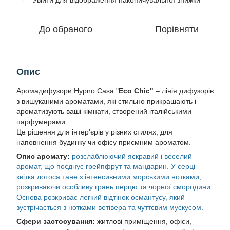
Увійти
для відображення накопичувальної знижки
До обраного
Порівняти
Опис
Аромадифузори Hypno Casa "
Eco Chic"
– лінія дифузорів
з вишуканими ароматами, які стильно прикрашають і
ароматизують ваші кімнати, створений італійськими
парфумерами.
Це рішення для інтер'єрів у різних стилях, для
наповнення будинку чи офісу приємним ароматом.
Опис аромату:
розслаблюючий яскравий і веселий
аромат, що поєднує грейпфрут та мандарин. У серці
квітка лотоса тане з інтенсивними морськими нотками,
розкриваючи особливу грань перцю та чорної смородини.
Основа розкриває легкий відтінок османтусу, який
зустрічається з нотками ветівера та чуттєвим мускусом.
Сфери застосування:
житлові приміщення, офіси,