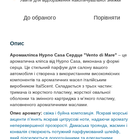
Увійти
для відображення накопичувальної знижки
До обраного
Порівняти
Опис
Аромакліпса Hypno Casa Сердце "Vento di Mare"
– це
ароматична кліпса від Hypno Casa, виконана у формі
серца. Це стильний парфум для салону вашого
автомобіля і створена з використанням високоякісних
компонентів та ароматичних масел італійським
виробником ItalScent. Складається з трьох частин:
тримача із жорсткого пластику, жорсткої овальної
оболонки та змінного картриджа з м'якого пластику,
наповненого ароматичними маслами.
Опис аромату:
свіжа і буйна композиція. Яскраві морські
акценти п'янять яскраві цитрусові ноти, надаючи аромату
неперевершеної прозорості. Дамаська троянда, жасмин і
конвалія створюють потужний парфумований шлейф,
який підсилюється дорогоцінними та елегантними