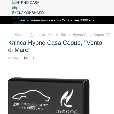
безкоштовна доставка по Україні від 2000 грн.
Каталог
Для авто
Кліпси
Кліпса Hypno Casa Серце, "Vent
Кліпса Hypno Casa Серце, "Vento
di Mare"
Артикул:
1406D