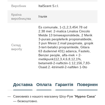
Виробник
ItalScent S.r.l.
Країна
Італія
виробництва
Es comunale, 1-(1,2,3,454.78 od
2.38 met: 2-matica Linaloa Cincolo
Metde 13 bmweaponsklede, 2 Merik
3-purais peopleferik propisinaldeide,
3 pun Messi 2.mail paupmate, gropik
Склад
3-tert-betalici proqramleide, Gitara
виробу
63 dudennel 431) adanca, Fastelo,
Benzer people, alfa-mek + 2-
metikpunk112,3,4,6,8,12,1%,
betametil-2-naftictin-1:12,156,7,83-
Osaid.2.-ktrimetil-2-naftilen 1-0to
Доставка
Оплата
Гарантія
Повернення
Самовивіз з нашого магазину Шоу-Рум "
Hypno Casa
"
— безкоштовно.