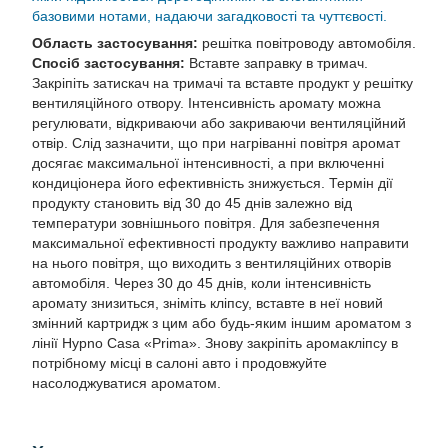
базовими нотами, надаючи загадковості та чуттєвості.
Область застосування:
решітка повітроводу автомобіля.
Спосіб застосування:
Вставте заправку в тримач.
Закріпіть затискач на тримачі та вставте продукт у решітку
вентиляційного отвору. Інтенсивність аромату можна
регулювати, відкриваючи або закриваючи вентиляційний
отвір. Слід зазначити, що при нагріванні повітря аромат
досягає максимальної інтенсивності, а при включенні
кондиціонера його ефективність знижується. Термін дії
продукту становить від 30 до 45 днів залежно від
температури зовнішнього повітря. Для забезпечення
максимальної ефективності продукту важливо направити
на нього повітря, що виходить з вентиляційних отворів
автомобіля. Через 30 до 45 днів, коли інтенсивність
аромату знизиться, зніміть кліпсу, вставте в неї новий
змінний картридж з цим або будь-яким іншим ароматом з
лінії Hypno Casa «Prima». Знову закріпіть аромакліпсу в
потрібному місці в салоні авто і продовжуйте
насолоджуватися ароматом.