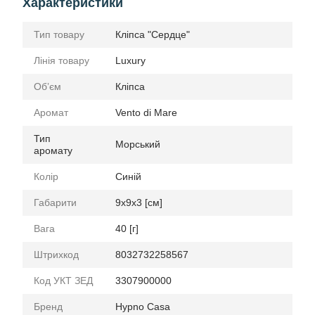
Характеристики
Тип товару
Кліпса "Сердце"
Лінія товару
Luxury
Обʼєм
Кліпcа
Аромат
Vento di Mare
Тип
Морський
аромату
Колір
Синій
Габарити
9x9x3 [см]
Вага
40 [г]
Штрихкод
8032732258567
Код УКТ ЗЕД
3307900000
Бренд
Hypno Casa