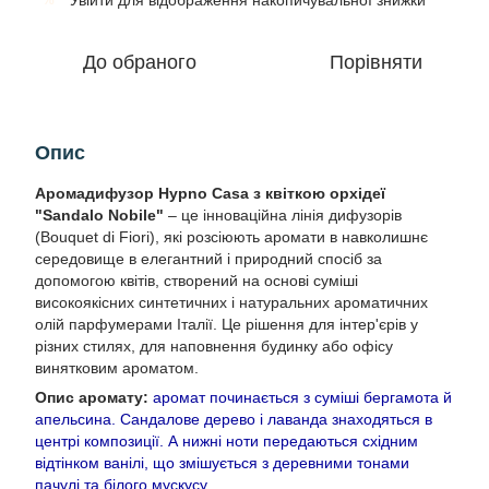
Увійти
для відображення накопичувальної знижки
До обраного
Порівняти
Опис
Аромадифузор Hypno Casa з квіткою орхідеї
"Sandalo Nobile"
– це інноваційна лінія дифузорів
(Bouquet di Fiori), які розсіюють аромати в навколишнє
середовище в елегантний і природний спосіб за
допомогою квітів, створений на основі суміші
високоякісних синтетичних і натуральних ароматичних
олій парфумерами Італії. Це рішення для інтер'єрів у
різних стилях, для наповнення будинку або офісу
винятковим ароматом.
Опис аромату:
аромат починається з суміші бергамота й
апельсина. Сандалове дерево і лаванда знаходяться в
центрі композиції. А нижні ноти передаються східним
відтінком ванілі, що змішується з деревними тонами
пачулі та білого мускусу.