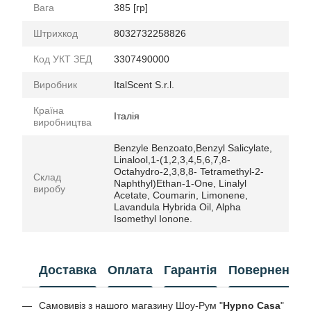
Вага
385 [гр]
Штрихкод
8032732258826
Код УКТ ЗЕД
3307490000
Виробник
ItalScent S.r.l.
Країна
Італія
виробництва
Benzyle Benzoato,Benzyl Salicylate,
Linalool,1-(1,2,3,4,5,6,7,8-
Octahydro-2,3,8,8- Tetramethyl-2-
Склад
Naphthyl)Ethan-1-One, Linalyl
виробу
Acetate, Coumarin, Limonene,
Lavandula Hybrida Oil, Alpha
Isomethyl Ionone.
Доставка
Оплата
Гарантія
Повернення
Самовивіз з нашого магазину Шоу-Рум "
Hypno Casa
"