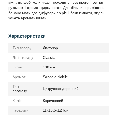
кімнати, щоб, коли люди проходять повз нього, повітря
рухалося і аромат циркулював. Для більших приміщень
бажано мати два дифузори по різні боки кімнати, яку ви
хочете ароматизувати.
Характеристики
Тип товару
Дифузор
Лінія товару
Classic
Обʼєм
100 мл
Аромат
Sandalo Nobile
Тип
Цитрусово-деревний
аромату
Колір
Коричневий
Габарити
11x16,5x12 [см]