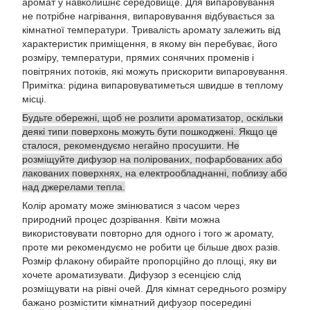
аромат у навколишнє середовище. Для випаровування
не потрібне нагрівання, випаровування відбувається за
кімнатної температури. Тривалість аромату залежить від
характеристик приміщення, в якому він перебуває, його
розміру, температури, прямих сонячних променів і
повітряних потоків, які можуть прискорити випаровування.
Примітка: рідина випаровуватиметься швидше в теплому
місці.
Будьте обережні, щоб не розлити ароматизатор, оскільки
деякі типи поверхонь можуть бути пошкоджені. Якщо це
сталося, рекомендуємо негайно просушити. Не
розміщуйте дифузор на полірованих, пофарбованих або
лакованих поверхнях, на електрообладнанні, поблизу або
над джерелами тепла.
Колір аромату може змінюватися з часом через
природний процес дозрівання. Квіти можна
використовувати повторно для одного і того ж аромату,
проте ми рекомендуємо не робити це більше двох разів.
Розмір флакону обирайте пропорційно до площі, яку ви
хочете ароматизувати. Дифузор з есенцією слід
розміщувати на рівні очей. Для кімнат середнього розміру
бажано розмістити кімнатний дифузор посередині