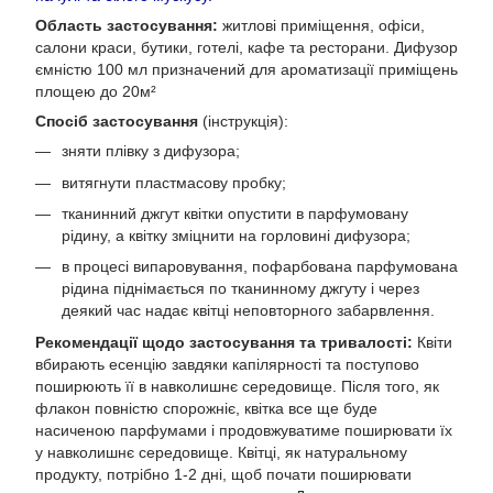
Область застосування:
житлові приміщення, офіси,
салони краси, бутики, готелі, кафе та ресторани. Дифузор
ємністю 100 мл призначений для ароматизації приміщень
площею до 20м²
Спосіб застосування
(інструкція):
зняти плівку з дифузора;
витягнути пластмасову пробку;
тканинний джгут квітки опустити в парфумовану
рідину, а квітку зміцнити на горловині дифузора;
в процесі випаровування, пофарбована парфумована
рідина піднімається по тканинному джгуту і через
деякий час надає квітці неповторного забарвлення.
Рекомендації щодо застосування та тривалості:
Квіти
вбирають есенцію завдяки капілярності та поступово
поширюють її в навколишнє середовище. Після того, як
флакон повністю спорожніє, квітка все ще буде
насиченою парфумами і продовжуватиме поширювати їх
у навколишнє середовище. Квітці, як натуральному
продукту, потрібно 1-2 дні, щоб почати поширювати